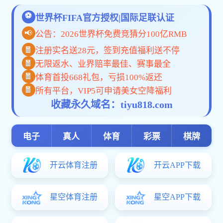
探索更多内容
定期内部合规自查...
年度优秀企业，综合表现...
体育头条
扑球脱手
赛季冲刺
通勤听球族
2026世界杯中文门户 - 赛程、比分与赛事大全 一
站式体育服务
无障碍用户