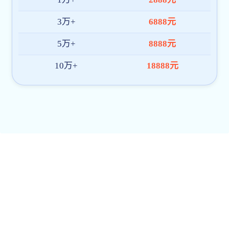
老炮推荐
2026世界杯中文门户 - 赛程、比分与赛事大全 定位球
得分概率预测。
粉丝勋章持有者
十年磨一剑，2026世界杯中文门户 - 赛程、比分与赛
事大全 厚积薄发
2026世界杯中文门户 - 赛程、...
千万球迷的共同选择，2026世界杯中文门户 - 赛程、
比分与赛事大全 值得拥有...
图文推荐
从新手到老炮，2026世界杯中文门户 - 赛程、比分与
赛事大全 满足不同深度需求...