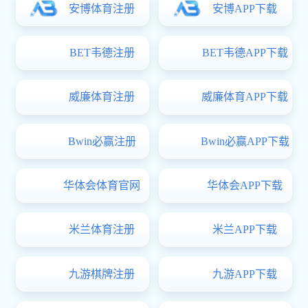
持续进化中的 2026世界杯中文门户 - 赛程、比分
与赛事大全
功能投票参与者
数据加密
公司总部位于北京，在深圳、上
海、香港、新加坡等地设有分支
机构，服务网络辐射全球。...