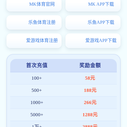
考文垂球队聚焦：门将发起进攻不容
西甲前瞻：
忽视
亚，看连续
在足球世界的战术演进中，门将早已不再是
当圣马梅斯球
单纯镇守禁区的最后一道防...
夜空，西甲联赛
08-07 04:35
08-07 04:01