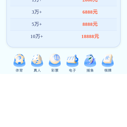
他具备成为这种“破局者”的潜质。你可以想象，如果
上半场第三十分钟，比赛仍然0比0，辛格在禁区左
肋接球，稍作调整，然后一脚弧线球直挂球门死角
——这不仅是比分上的领先，更是对对手心理防线的
一次沉重打击。
当然，我们也不能忽视体育竞技中那些不可控的因
素。世界杯的赛场，尤其是对阵比利时这样的夺冠热
门，压力是每一个球员必须背负的十字架。辛格能否
在数万名观众的呐喊声和几亿电视观众的注视下，保
持绝对的冷静与专注？过往经验告诉我们，有些球员
在俱乐部是天才，到了国家队大赛却水土不服。辛格
的抗压能力究竟如何，还需要这真正的实战检验。此
外，比赛当天的天气、草皮的湿度，甚至裁判的判罚