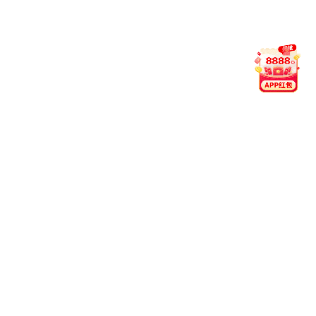
埃兰加面对突尼斯时的头球争顶优势将直
当世界杯的号角吹响，每一寸草皮都可能成为英雄
的舞台，而高空中的每...
2026-07-24
皇家马德里姆巴佩在欧冠前场反抢后的就
在欧冠联赛的璀璨星河中，皇家马德里与姆巴佩的