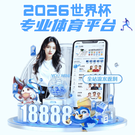
世界杯体育官方网站
· 内容营销
定期内部合...
为体育而生...
定期内部合规...
体育头条
扑球脱手
赛季冲刺
体育头条资讯 #14595
2026-08-10 17:57
在世界杯的舞台上，每一场比赛都如同一部跌宕起伏
的史诗，而埃及队与伊朗队的这场较量，注定要成为
沙漠与波斯湾之间最激烈的碰撞。当埃及的“法老军
团”遇见伊朗的“波斯铁骑”，焦点自然落在了那位身
披红袍、眼神如炬的前锋——穆斯塔法穆罕默德身